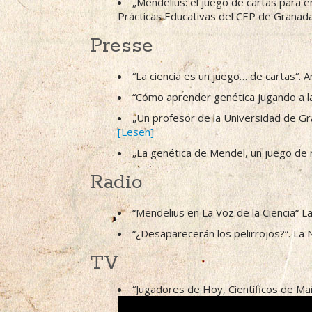
„Mendelius: el juego de cartas para 
Prácticas Educativas del CEP de Granada
Presse
“La ciencia es un juego… de cartas“. A
“Cómo aprender genética jugando a las
„Un profesor de la Universidad de Gra
[Lesen]
„La genética de Mendel, un juego de n
Radio
“Mendelius en La Voz de la Ciencia“ 
“¿Desaparecerán los pelirrojos?“. La
TV
“Jugadores de Hoy, Científicos de M