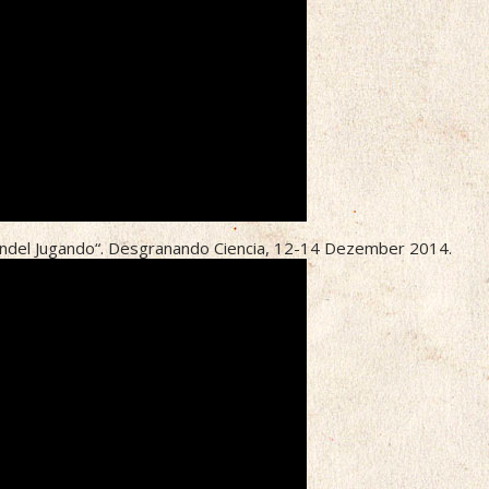
endel Jugando“. Desgranando Ciencia, 12-14 Dezember 2014.