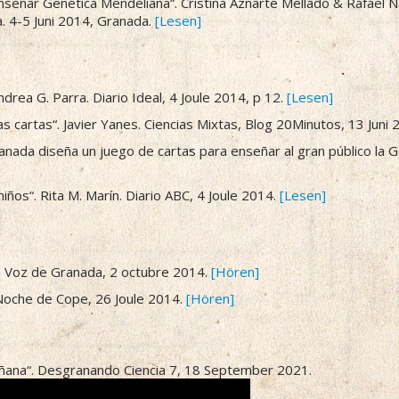
enseñar Genética Mendeliana“. Cristina Aznarte Mellado & Rafael 
. 4-5 Juni 2014, Granada.
[Lesen]
ndrea G. Parra. Diario Ideal, 4 Joule 2014, p 12.
[Lesen]
 cartas“. Javier Yanes. Ciencias Mixtas, Blog 20Minutos, 13 Juni
nada diseña un juego de cartas para enseñar al gran público la G
iños“. Rita M. Marín. Diario ABC, 4 Joule 2014.
[Lesen]
La Voz de Granada, 2 octubre 2014.
[Hören]
 Noche de Cope, 26 Joule 2014.
[Hören]
añana“. Desgranando Ciencia 7, 18 September 2021.